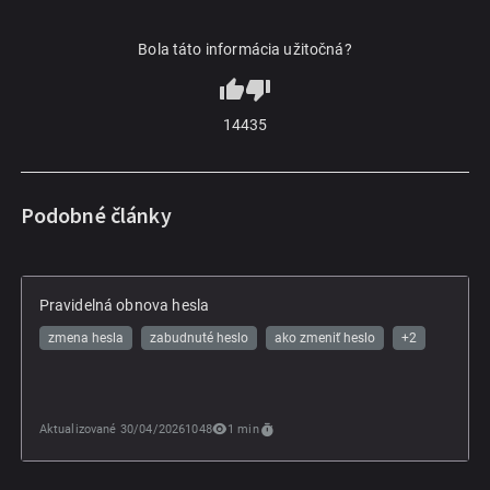
Bola táto informácia užitočná?
144
35
Podobné články
Pravidelná obnova hesla
zmena hesla
zabudnuté heslo
ako zmeniť heslo
+
2
Aktualizované
30/04/2026
1048
1
min