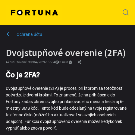
Ochrana účtu
Dvojstupňové overenie (2FA)
Aktualizované
30/04/2026
15554
3
min
Čo je 2FA?
Dvojstupňové overenie (2FA) je proces, pri ktorom sa totožnosť
potvrdzuje dvomi krokmi. To znamená, že na prihlásenie do
Fortuny zadáš okrem svojho prihlasovacieho mena a hesla aj 6-
miestny SMS kód. Tento kód bude odoslaný na tvoje registrované
telefónne číslo (môžeš ho aktualizovať vo svojich osobných
údajoch). Funkciu dvojstupňového overenia môžeš kedykoľvek
vypnúť alebo znova povoliť.