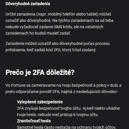
Dôveryhodné zariadenia
Určité zariadenia (napr. mobilný telefón alebo tablet) môžeš
označiť ako dôveryhodné. Na týchto zariadeniach sa od teba
nebude vyžadovať zadanie SMS kódu, ale na ostatných
zariadeniach ho budeš musieť zadať.
Zariadenie môžeš označiť ako dôveryhodné počas procesu
prihlásenia, keď zadáš kód 2FA, ktorý ti bol zaslaný.
Prečo je 2FA dôležité?
Vo Fortune sa zameriavame na tvoju bezpečnosť a pokoj v duši, a
preto odporúčame povoliť 2FA, najmä z nasledujúcich dôvodov:
Vylepšené zabezpečenie
2FA zvyšuje bezpečnosť tvojho účtu. Aj keď niekto uhádne
tvoje heslo, nebude mať prístup k tvojmu účtu.
Zraniteľnosť hesla
Samotné heslá často nestačia na ochranu tvojich účtov,